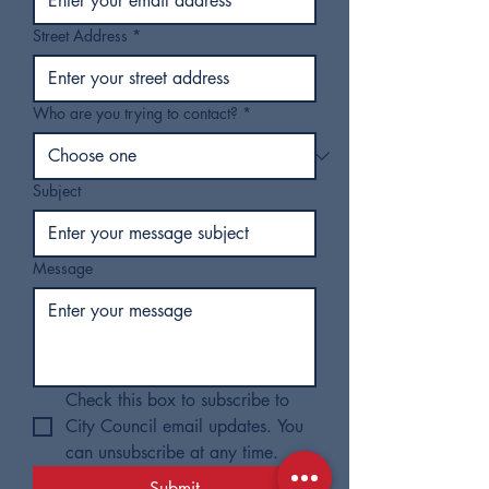
Street Address
*
Who are you trying to contact?
*
Subject
Message
Check this box to subscribe to 
City Council email updates. You 
can unsubscribe at any time.
Submit