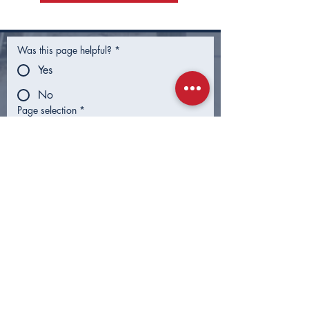
Was this page helpful?
*
Yes
No
Page selection
*
What info were you looking for?
Submit
CONTACTO