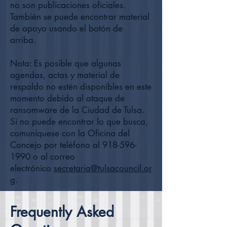
no son publicaciones oficiales.
También se puede encontrar material
de apoyo usando el botón de
arriba.
Nota: Es posible que algunas
agendas, actas y material de
respaldo no estén disponibles en este
momento debido al ataque de
ransomware de la Ciudad de Tulsa.
Si no puede encontrar lo que busca,
comuníquese con la Oficina del
Concejo por teléfono al
918-596-
1990
o al correo
electrónico
secretaria@tulsacouncil.or
g
.
Frequently Asked