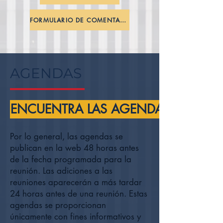
FORMULARIO DE COMENTARIOS PÚBLICOS
AGENDAS
ENCUENTRA LAS AGENDAS AQUÍ
Por lo general, las agendas se
publican en la web 48 horas antes
de la fecha programada para la
reunión. Las adiciones a las
reuniones aparecerán a más tardar
24 horas antes de una reunión. Estas
agendas se proporcionan
únicamente con fines informativos y