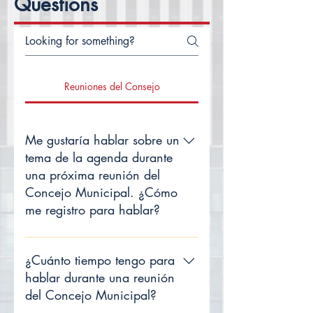
Questions
Reuniones del Consejo
Me gustaría hablar sobre un
tema de la agenda durante
una próxima reunión del
Concejo Municipal. ¿Cómo
me registro para hablar?
Durante las reuniones ordinarias del
consejo, los residentes interesados
¿Cuánto tiempo tengo para
pueden inscribirse y hablar con el
hablar durante una reunión
consejo sobre un tema de la
del Concejo Municipal?
agenda. Antes de hacerlo, una