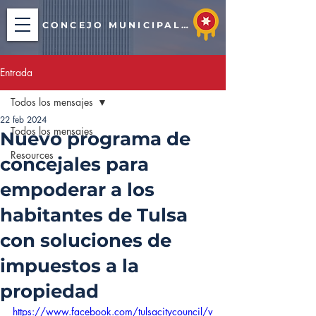
CONCEJO MUNICIPAL DE TULSA
Entrada
Todos los mensajes
22 feb 2024
Todos los mensajes
Nuevo programa de
Resources
concejales para
empoderar a los
habitantes de Tulsa
con soluciones de
impuestos a la
propiedad
https://www.facebook.com/tulsacitycouncil/v